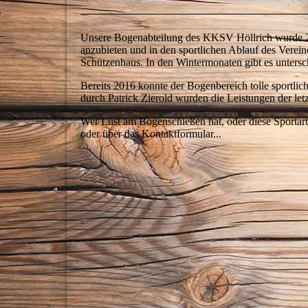
Unsere Bogenabteilung des KKSV Höllrich wurde 2012
anzubieten und in den sportlichen Ablauf des Verein
Schützenhaus. In den Wintermonaten gibt es untersc
Bereits 2016 konnte der Bogenbereich tolle sportli
durch Patrick Zierold wurden die Leistungen der letz
Wer Lust am Bogenschießen hat, oder diese Sportart
oder über das Kontaktformular...