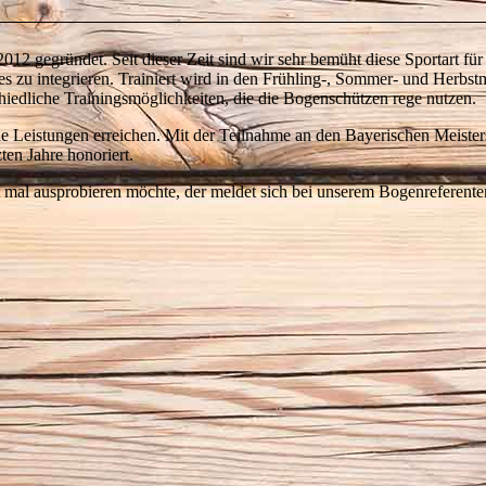
 gegründet. Seit dieser Zeit sind wir sehr bemüht diese Sportart für 
es zu integrieren. Trainiert wird in den Frühling-, Sommer- und Herbs
hiedliche Trainingsmöglichkeiten, die die Bogenschützen rege nutzen.
che Leistungen erreichen. Mit der Teilnahme an den Bayerischen Meiste
ten Jahre honoriert.
 mal ausprobieren möchte, der meldet sich bei unserem Bogenreferenten