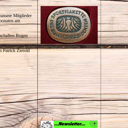
unsere Mitglieder
tmonaten am
rschaften Bogen
 Patrick Zierold