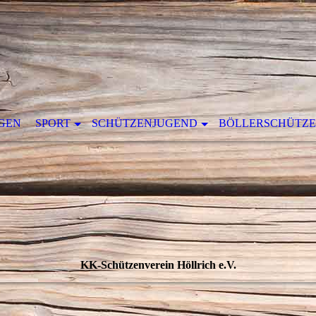
GEN
SPORT
SCHÜTZENJUGEND
BÖLLERSCHÜTZ
KK-Schützenverein Höllrich e.V.