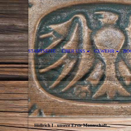
STARTSEITE
ÜBER UNS
GEWEHR
BO
Höllrich I - unsere Erste Mannschaft...