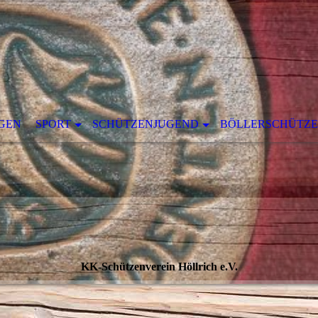
GEN
SPORT
SCHÜTZENJUGEND
BÖLLERSCHÜTZ
KK-Schützenverein Höllrich e.V.