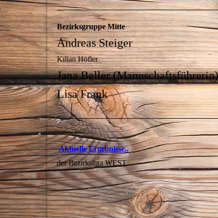
Bezirksgruppe Mitte
Andreas Steiger
Kilian Höfler
Jana Beller (Mannschaftsführerin
Lisa Frank
Aktuelle Ergebnisse..
der Bezirksliga WEST