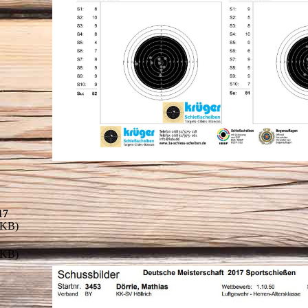
17
9KB)
9KB)