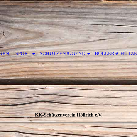
GEN
SPORT
SCHÜTZENJUGEND
BÖLLERSCHÜTZ
KK-Schützenverein Höllrich e.V.