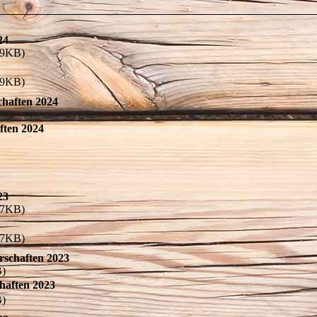
24
89KB)
89KB)
chaften 2024
ften 2024
23
67KB)
67KB)
rschaften 2023
)
haften 2023
)